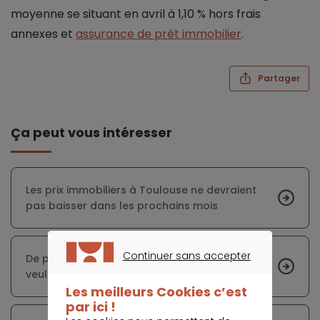
moyenne se situant en avril à 1,10 % hors frais
annexes et
assurance de prêt immobilier
.
Partager
Ça peut vous intéresser
Les prix immobiliers à Toulouse ne devraient
pas baisser dans les prochains mois
Continuer sans accepter
De plus en plus d’acquéreurs immobiliers
CONTINUER SANS ACCEPTER
veulent s’offrir un château
Les meilleurs Cookies c’est
par ici !