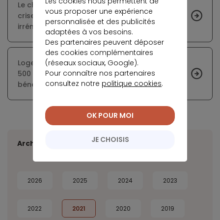
Les cookies nous permettent de
Le changement de mode de vie apporté par la
vous proposer une expérience
crise sanitaire ne bouleverserait pas de façon
personnalisée et des publicités
irrémédiable le secteur immobilier
adaptées à vos besoins.
Des partenaires peuvent déposer
des cookies complémentaires
(réseaux sociaux, Google).
Logement : les salariés touchant moins de 1
Pour connaître nos partenaires
500 euros par mois pourront désormais
consultez notre
politique cookies
.
bénéficier de la garantie Visale
OK POUR MOI
JE CHOISIS
Archives
2026
2025
2024
2023
2022
2021
2020
2019