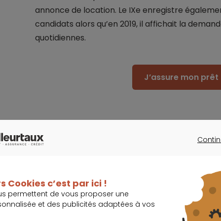
annonce de location. Le IXe enregistre égaleme
candidats alors qu’en 2019, il affichait la dema
quotidiennes.
J’assure mon prêt 
Contin
CONTINU
Forte augmentation de l’offre de bie
Pour Nicolas Goyet, cofondateur de Flatlooker,
s Cookies c’est par ici !
us permettent de vous proposer une
sonnalisée et des publicités adaptées à vos
Cette chute de la tension locativ