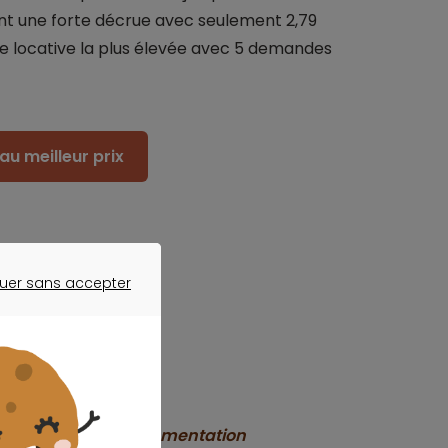
nt une forte décrue avec seulement 2,79
nde locative la plus élevée avec 5 demandes
au meilleur prix
uer sans accepter
ER SANS ACCEPTER
ns disponibles
e s’explique par l’augmentation