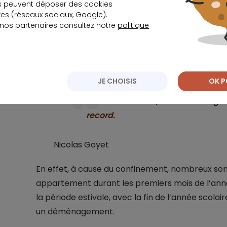
s peuvent déposer des cookies
inédite de l’offre à Paris intra-mur
s (réseaux sociaux, Google).
 nos partenaires consultez notre
politique
Nicolas Goyet
Il précise qu’
JE CHOISIS
OK P
Au trimestre 2021, le stock de log
record.
Nicolas Goyet
En effet, à cause du confinement, nombreux sont 
appartement durant les premiers mois de l’année
la période estivale, avec la fin de l’année scolai
un déménagement.