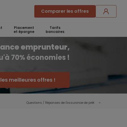
Comparer les offres
t
Placement
Tarifs
et épargne
bancaires
rance emprunteur,
qu'à 70% économies !
es meilleures offres !
Questions / Réponses de l'assurance de prêt