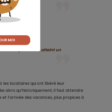
os.
OUR MOI
ements disponibles a atteint un
les locataires qui ont libéré leur
 alors qu’historiquement, il faut attendre
re et l’arrivée des vacances, plus propices à