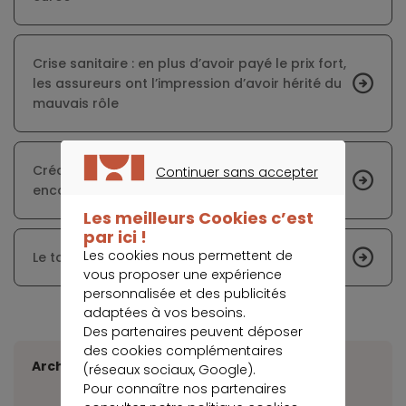
Crise sanitaire : en plus d’avoir payé le prix fort,
les assureurs ont l’impression d’avoir hérité du
mauvais rôle
Crédit immobilier : il est possible d’économiser
Continuer sans accepter
encore plus
CONTINUER SANS ACCEPTER
Les meilleurs Cookies c’est
par ici !
Les cookies nous permettent de
Le taux immobilier repart à la baisse
vous proposer une expérience
personnalisée et des publicités
adaptées à vos besoins.
Des partenaires peuvent déposer
des cookies complémentaires
Archives
(réseaux sociaux, Google).
Pour connaître nos partenaires