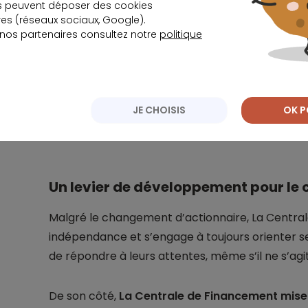
s peuvent déposer des cookies
s (réseaux sociaux, Google).
 nos partenaires consultez notre
politique
Grâce à ces nouvelles dispositions législatives, 
des économies ou d’améliorer leur protection. Et p
c’est une opportunité pour gagner des parts 
complète aux candidats à l’acquisition d’un 
JE CHOISIS
OK P
Un levier de développement pour le 
Malgré le changement d’actionnaire, La Centr
indépendance et s’engage à toujours orienter ses
de répondre à leurs attentes, même s’il ne s’agit
De son côté,
La Centrale de Financement mise 