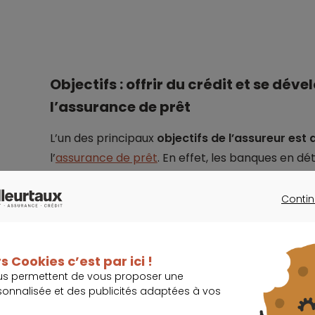
Objectifs : offrir du crédit et se dév
l’assurance de prêt
L’un des principaux
objectifs de l’assureur est 
l’
assurance de prêt
. En effet, les banques en d
contrat groupe maison, vendu en même temps que
Contin
CONTINU
Import
Mais l’amendement Bourquin, entré en vigueur
s Cookies c’est par ici !
plus la concurrence, en permettant à tous l
us permettent de vous proposer une
sonnalisée et des publicités adaptées à vos
cours de changer de couverture à chaque dat