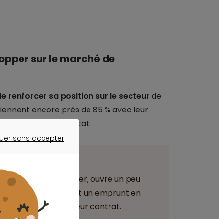
elopper sur le marché de
de renforcer sa position sur le secteur
de
étiennent encore près de 85 % avec leur
 le crédit à l’habitat.
uer sans accepter
ER SANS ACCEPTER
ant
 au 1er janvier dernier, ouvre un peu
es propriétaires ayant un emprunt en
e anniversaire de leur contrat.