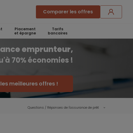
Comparer les offres
t
Placement
Tarifs
et épargne
bancaires
rance emprunteur,
qu'à 70% économies !
es meilleures offres !
Questions / Réponses de l'assurance de prêt