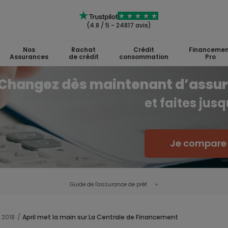
(4.8 / 5 - 24817 avis)
Nos
Rachat
Crédit
Financemen
Assurances
de crédit
consommation
Pro
Changez dès maintenant d’assu
et faites jus
Je compare l
Guide de l'
assurance de prêt
 2018
April met la main sur La Centrale de Financement