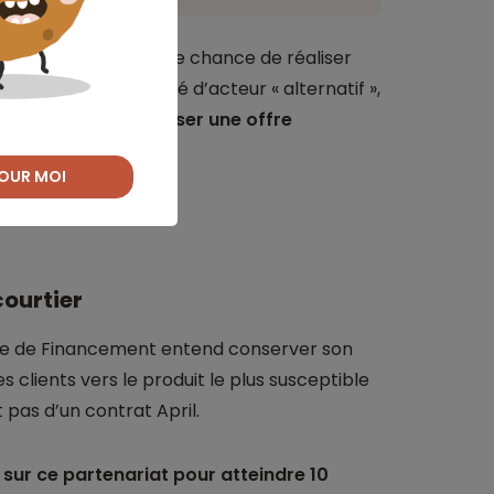
les particuliers ont une chance de réaliser
our April, en qualité d’acteur « alternatif »,
de marché et proposer une offre
logement.
OUR MOI
courtier
ale de Financement entend conserver son
 clients vers le produit le plus susceptible
 pas d’un contrat April.
sur ce partenariat pour atteindre 10