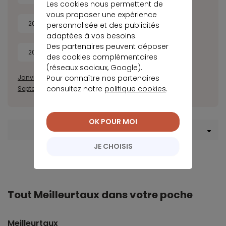
Les cookies nous permettent de
vous proposer une expérience
2018
2017
2016
2015
personnalisée et des publicités
adaptées à vos besoins.
Des partenaires peuvent déposer
2014
des cookies complémentaires
(réseaux sociaux, Google).
Pour connaître nos partenaires
Janvier
Février
Mars
Avril
Mai
Juin
Juillet
Août
consultez notre
politique cookies
.
Septembre
Octobre
Novembre
Décembre
OK POUR MOI
Menu Assurance de prêt
JE CHOISIS
Tout Meilleurtaux dans votre poche
Meilleurtaux