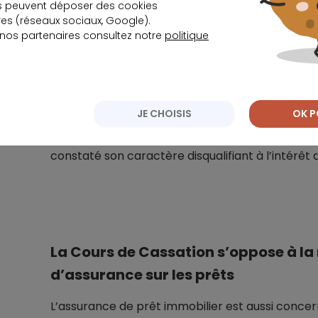
s peuvent déposer des cookies
s (réseaux sociaux, Google).
 nos partenaires consultez notre
politique
Le constat d’un état d’incapacité de travail qui 
mentale du souscripteur permet à la banque 
remboursement auprès de l’assurance qui couvr
JE CHOISIS
OK P
Mais les clauses de ce contrat semblent un peu 
constaté son caractère disqualifiant à l’intérêt
La Cours de Cassation s’oppose à la 
d’assurance sur les prêts
L’assurance de prêt immobilier est aussi concer