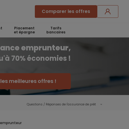
Comparer les offres
t
Placement
Tarifs
et épargne
bancaires
rance emprunteur,
qu'à 70% économies !
es meilleures offres !
Questions / Réponses de l'assurance de prêt
e emprunteur