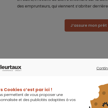
des emprunteurs, qui viennent s’abriter derrière 
J’assure mon prêt 
Constat de l’incapacité de travail d
Contin
prennent le relais
CONTINU
La souscription à une assurance de prêt immo
s Cookies c’est par ici !
contracte un emprunt auprès d’une banque. C
us permettent de vous proposer une
sonnalisée et des publicités adaptées à vos
en charge du remboursement des échéances 
l’incapacité de recouvrir ses dettes.