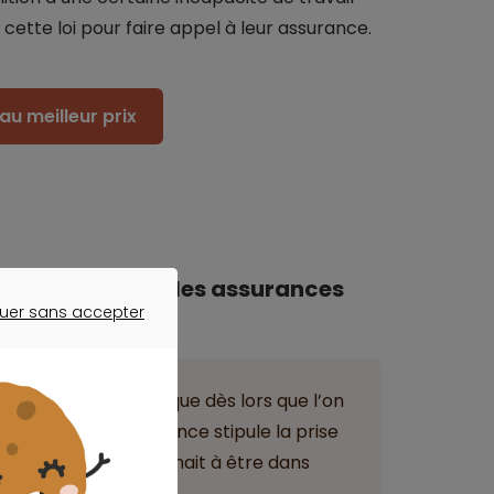
cette loi pour faire appel à leur assurance.
au meilleur prix
e l’emprunteur : les assurances
uer sans accepter
ER SANS ACCEPTER
bilier est automatique dès lors que l’on
e contrat d’assurance stipule la prise
si l’emprunteur venait à être dans