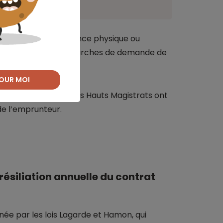
résulte d’une défaillance physique ou
d’enclencher les démarches de demande de
e le prêt.
OUR MOI
trop évasives, que les Hauts Magistrats ont
 de l’emprunteur.
résiliation annuelle du contrat
née par les lois Lagarde et Hamon, qui