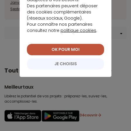
Janvier
Février
Mars
Avril
Mai
Juin
Juillet
Août
Des partenaires peuvent déposer
Septembre
Octobre
Novembre
Décembre
des cookies complémentaires
(réseaux sociaux, Google).
Pour connaître nos partenaires
consultez notre
politique cookies
.
Menu Assurance de prêt
OK POUR MOI
JE CHOISIS
Tout Meilleurtaux dans votre poche
Meilleurtaux
Libérez le potentiel de vos projets : préparez-les, suivez-les,
accomplissez-les.
Découvrir