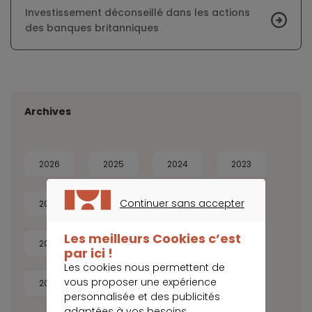
Investissement déconseillé dans les actions
des banques britanniques
Archives
2026
2025
2024
2023
Continuer sans accepter
2022
2021
2020
2019
CONTINUER SANS ACCEPTER
Les meilleurs Cookies c’est
2018
2017
2016
2015
par ici !
Les cookies nous permettent de
vous proposer une expérience
2014
personnalisée et des publicités
adaptées à vos besoins.