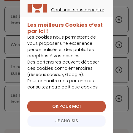
Continuer sans accepter
Les banques offrent des taux de crédit
CONTINUER SANS ACCEPTER
immobilier avantageux aux emprunteurs
Les meilleurs Cookies c’est
par ici !
Les cookies nous permettent de
vous proposer une expérience
C'est déjà le moment de préparer la rentrée
personnalisée et des publicités
adaptées à vos besoins.
Des partenaires peuvent déposer
Le nombre de ménages en situation de
des cookies complémentaires
surendettement diminue au premier trimestre
(réseaux sociaux, Google).
Pour connaître nos partenaires
consultez notre
politique cookies
.
Les nouvelles règles du HCSF permettent aux
investisseurs à se réinventer
OK POUR MOI
JE CHOISIS