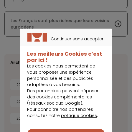
Les Français sont plus riches que leurs voisins
européens
Continuer sans accepter
CONTINUER SANS ACCEPTER
Les meilleurs Cookies c’est
par ici !
Archives
Les cookies nous permettent de
vous proposer une expérience
personnalisée et des publicités
adaptées à vos besoins.
2026
2025
2024
2023
Des partenaires peuvent déposer
des cookies complémentaires
2022
2021
2020
2019
(réseaux sociaux, Google).
Pour connaître nos partenaires
consultez notre
politique cookies
.
2018
2017