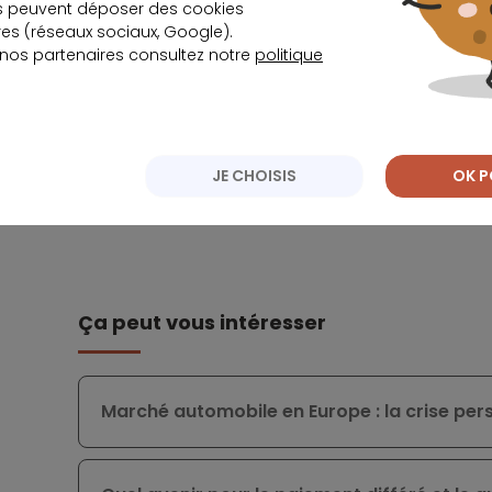
s peuvent déposer des cookies
transparence et ne pas dévoiler entièrement les
s (réseaux sociaux, Google).
modèle économique.
 nos partenaires consultez notre
politique
Ce devoir de transparence et de suppression d
d’autres secteurs, notamment celui de la banqu
et de la fourniture d’accès internet.
JE CHOISIS
OK P
Ça peut vous intéresser
Marché automobile en Europe : la crise per