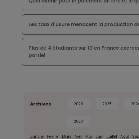
Quel avenir pour le paiement différé et le
Les taux d’usure menacent la production d
Plus de 4 étudiants sur 10 en France exerc
partiel
Archives
2026
2025
202
2020
Janvier
Février
Mars
Avril
Mai
Juin
Juillet
Août
Se