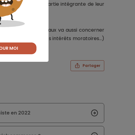
 autres frais fait partie intégrante de leur
es frais jugés déloyaux va aussi concerner
e (les découverts, les intérêts moratoires…)
OUR MOI
Partager
siste en 2022