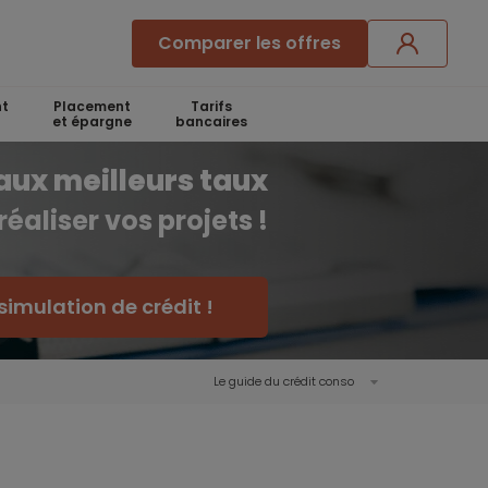
Comparer les offres
t
Placement
Tarifs
et épargne
bancaires
aux meilleurs taux
réaliser vos projets !
simulation de crédit !
Le guide du crédit conso