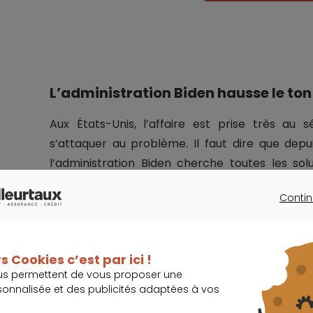
L’administration Biden hausse le ton
Aux États-Unis, l’affaire est prise très au 
s’attaquer au problème. Il faut dire que depuis
l’administration Biden cherche toutes les sol
d’achat des Américains.
Contin
CONTINU
Ainsi,
elle somme aujourd’hui les compagnies
tarifaire le coût réel des billets.
s Cookies c’est par ici !
us permettent de vous proposer une
Mais un bras de fer semble s’engager entre le
sonnalisée et des publicités adaptées à vos
aériennes. Cette dernière arguant que les 