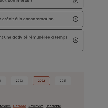
 quick commerce ?
e crédit à la consommation
ent une activité rémunérée à temps
4
2023
2022
2021
ptembre
Octobre
Novembre
Décembre