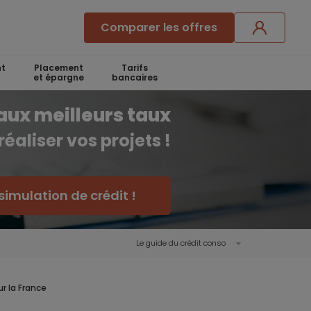
Comparer les offres
t
Placement
Tarifs
et épargne
bancaires
aux meilleurs taux
réaliser vos projets !
simulation de crédit !
Le guide du crédit conso
ur la France