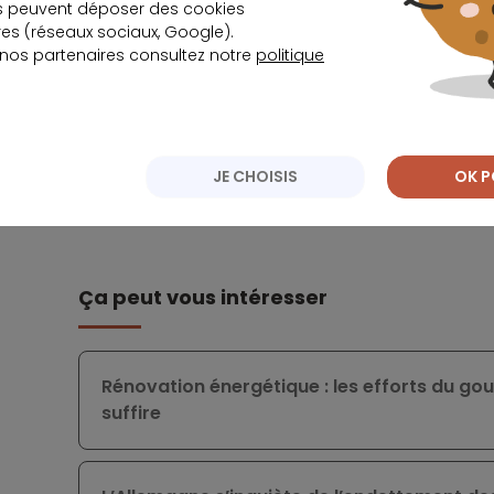
s peuvent déposer des cookies
s (réseaux sociaux, Google).
Cependant, les auteurs de l’étude appréhende
 nos partenaires consultez notre
politique
énergies fossiles dans les années à venir en rais
Ce scénario impliquerait une rupture de la ten
de serre observée ces dernières années.
JE CHOISIS
OK P
Ça peut vous intéresser
Rénovation énergétique : les efforts du go
suffire