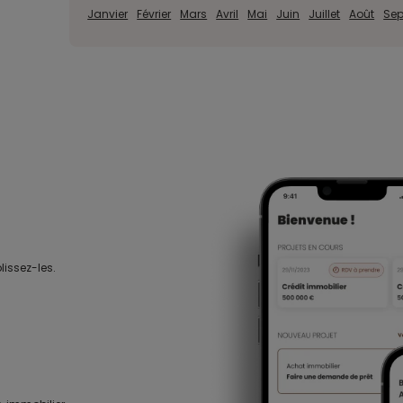
Janvier
Février
Mars
Avril
Mai
Juin
Juillet
Août
Se
lissez-les.