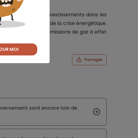
nt un rebond des investissements dans les
on de la persistance de la crise énergétique.
dance baissière des émissions de gaz à effet
OUR MOI
Partager
uvernement sont encore loin de