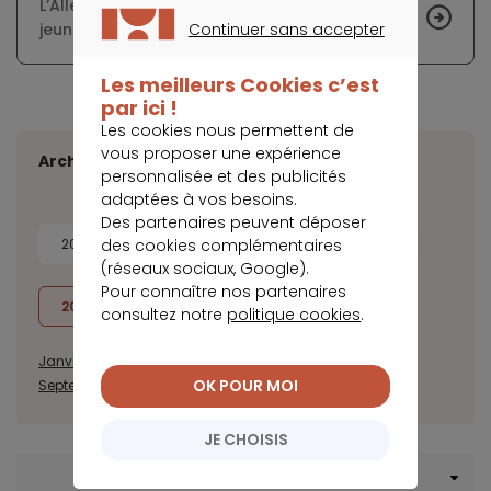
L’Allemagne s’inquiète de l’endettement des
Continuer sans accepter
jeunes à cause du paiement fractionné
CONTINUER SANS ACCEPTER
Les meilleurs Cookies c’est
par ici !
Les cookies nous permettent de
vous proposer une expérience
Archives
personnalisée et des publicités
adaptées à vos besoins.
Des partenaires peuvent déposer
des cookies complémentaires
2026
2025
2024
2023
(réseaux sociaux, Google).
Pour connaître nos partenaires
2022
2021
2020
consultez notre
politique cookies
.
Janvier
Février
Mars
Avril
Mai
Juin
Juillet
Août
OK POUR MOI
Septembre
Octobre
Novembre
Décembre
JE CHOISIS
Menu Crédit consommation