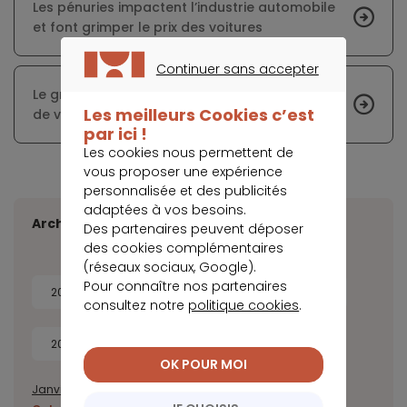
Les pénuries impactent l’industrie automobile
et font grimper le prix des voitures
Continuer sans accepter
CONTINUER SANS ACCEPTER
Le groupe Crédit Agricole s’improvise loueur
Les meilleurs Cookies c’est
de voitures
par ici !
Les cookies nous permettent de
vous proposer une expérience
personnalisée et des publicités
adaptées à vos besoins.
Archives
Des partenaires peuvent déposer
des cookies complémentaires
(réseaux sociaux, Google).
Pour connaître nos partenaires
2026
2025
2024
2023
consultez notre
politique cookies
.
2022
2021
2020
OK POUR MOI
Janvier
Février
Mars
Avril
Juillet
Août
Septembre