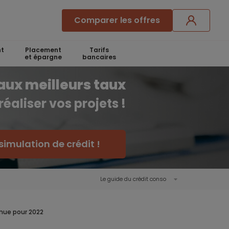
Comparer les offres
t
Placement
Tarifs
et épargne
bancaires
aux meilleurs taux
réaliser vos projets !
simulation de crédit !
Le guide du crédit conso
enue pour 2022