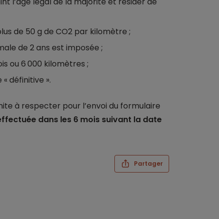
eint l’âge légal de la majorité et résider de
 plus de 50 g de CO2 par kilomètre ;
male de 2 ans est imposée ;
is ou 6 000 kilomètres ;
« définitive ».
imite à respecter pour l’envoi du formulaire
ffectuée dans les 6 mois suivant la date
Partager