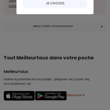
Janvier
Février
Mars
Avril
Juillet
Août
Septembre
JE CHOISIS
Octobre
Novembre
Décembre
Menu Crédit consommation
Tout Meilleurtaux dans votre poche
Meilleurtaux
Libérez le potentiel de vos projets : préparez-les, suivez-les,
accomplissez-les.
Découvrir