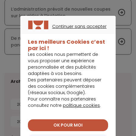
L’administration prévoit de nouvelles coupes
sur les aides à l’isolation
Continuer sans accepter
CONTINUER SANS ACCEPTER
De nombreux salariés en faillite à cause de la
Les meilleurs Cookies c’est
pandémie
par ici !
Les cookies nous permettent de
vous proposer une expérience
personnalisée et des publicités
adaptées à vos besoins.
Des partenaires peuvent déposer
Archives
des cookies complémentaires
(réseaux sociaux, Google).
Pour connaître nos partenaires
2026
2025
2024
2023
consultez notre
politique cookies
.
2022
2021
2020
OK POUR MOI