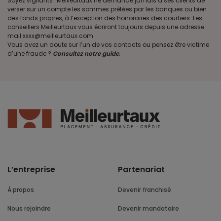
Soyez vigilants · Meilleurtaux ne demande jamais à ses clients de
verser sur un compte les sommes prêtées par les banques ou bien
des fonds propres, à l’exception des honoraires des courtiers. Les
conseillers Meilleurtaux vous écriront toujours depuis une adresse
mail xxxx@meilleurtaux.com
Vous avez un doute sur l’un de vos contacts ou pensez être victime
d’une fraude ?
Consultez notre guide
.
L’entreprise
Partenariat
À propos
Devenir franchisé
Nous rejoindre
Devenir mandataire