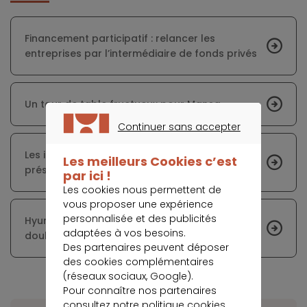
Financement participatif : relancer les
entreprises par l’intermédiaire de fonds privés
Un tour de table fructueux pour Mansa
Continuer sans accepter
CONTINUER SANS ACCEPTER
Les industriels français devraient dès à
Les meilleurs Cookies c’est
présent préparer la sortie de crise
par ici !
Les cookies nous permettent de
vous proposer une expérience
personnalisée et des publicités
Hyundai France souhaite mettre les bouchées
adaptées à vos besoins.
doubles sur les ventes de voitures électriques
Des partenaires peuvent déposer
des cookies complémentaires
(réseaux sociaux, Google).
Pour connaître nos partenaires
consultez notre
politique cookies
.