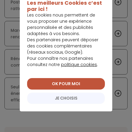
Les meilleurs Cookies c’est
Postale lance les grandes manœuvres pour
par ici !
rattraper son retard
Les cookies nous permettent de
vous proposer une expérience
personnalisée et des publicités
Marché du bricolage 2020 : le succès était au
adaptées à vos besoins.
rendez-vous malgré la crise sanitaire
Des partenaires peuvent déposer
des cookies complémentaires
(réseaux sociaux, Google).
Pour connaître nos partenaires
Rénovation énergétique : plusieurs pistes pour
consultez notre
politique cookies
.
combler le retard
OK POUR MOI
Seuls 25 % des travaux de rénovation
énergétique des maisons individuelles sont
JE CHOISIS
efficaces