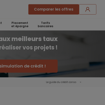
Comparer les offres
t
Placement
Tarifs
et épargne
bancaires
aux meilleurs taux
réaliser vos projets !
simulation de crédit !
Le guide du crédit conso