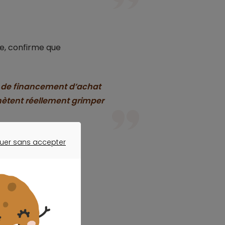
ce, confirme que
n de financement d’achat
chètent réellement grimper
uer sans accepter
ER SANS ACCEPTER
otre projet ?