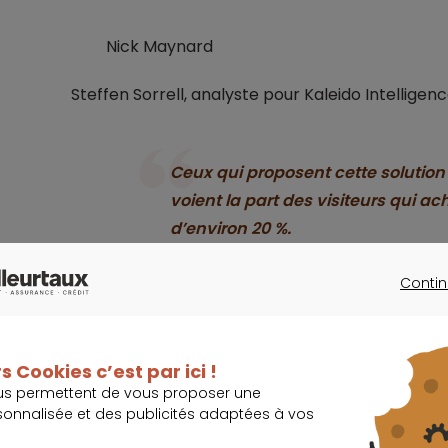
Nick Maynard
Steffen Sorrell, analyste pour Kaleido Intelligen
Ceux qui proposent cette solutio
voient la part des visiteurs qui a
d’environ 20 %.
Contin
Steffen Sorrell
CONTINU
Quel taux pour v
s Cookies c’est par ici !
us permettent de vous proposer une
sonnalisée et des publicités adaptées à vos