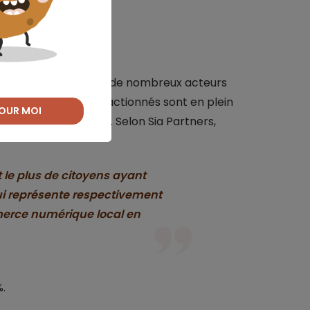
ement
l des ans, si bien que de nombreux acteurs
sie les règlements fractionnés sont en plein
OUR MOI
,notamment en Europe. Selon Sia Partners,
 le plus de citoyens ayant
ui représente respectivement
merce numérique local en
.