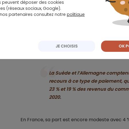
s peuvent déposer des cookies
s (réseaux sociaux, Google).
 nos partenaires consultez notre
politique
… mais gare au risque de surendett
Le service a tellement gagné en popularité au fi
ont investi ce créneau. Si aux États-Unis et en A
JE CHOISIS
OK P
essor, la situation diffère d’un pays à un autre
La Suède et l’Allemagne comptent
recours à ce type de paiement, q
23 % et 19 % des revenus du com
2020.
En France, sa part est encore modeste avec 4 %