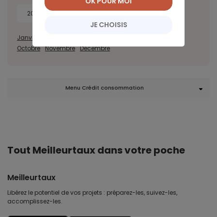
OK POUR MOI
2022
2021
2020
JE CHOISIS
Janvier
Février
Mars
Avril
Juillet
Août
Septembre
Octobre
Novembre
Décembre
Menu Crédit consommation
Tout Meilleurtaux dans votre poche
Meilleurtaux
Libérez le potentiel de vos projets : préparez-les, suivez-les,
accomplissez-les.