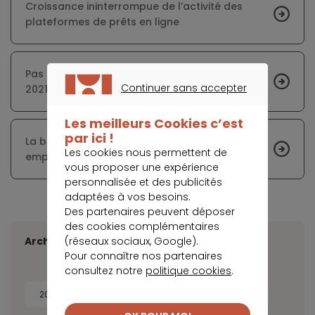
Croissance ininterrompue de l’activité des
plateformes de prêts en ligne
Pas de majoration de l’allocation de rentrée
Continuer sans accepter
2021
CONTINUER SANS ACCEPTER
Les meilleurs Cookies c’est
par ici !
La baisse des taux profite aux jeunes
Les cookies nous permettent de
emprunteurs
vous proposer une expérience
personnalisée et des publicités
adaptées à vos besoins.
Des partenaires peuvent déposer
des cookies complémentaires
(réseaux sociaux, Google).
Archives
Pour connaître nos partenaires
consultez notre
politique cookies
.
2026
2025
2024
2023