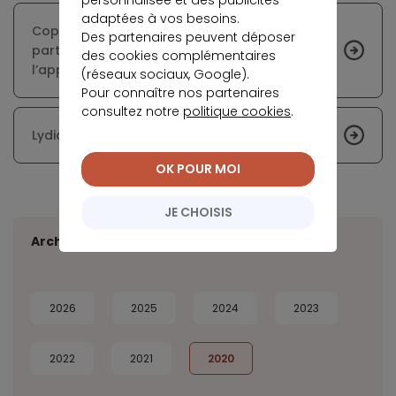
adaptées à vos besoins.
Copropriété : la jouissance exclusive d’une «
Des partenaires peuvent déposer
partie commune » ne permet pas
des cookies complémentaires
l’appropriation
(réseaux sociaux, Google).
Pour connaître nos partenaires
consultez notre
politique cookies
.
Lydia continue de diversifier ses offres
OK POUR MOI
JE CHOISIS
Archives
2026
2025
2024
2023
2022
2021
2020