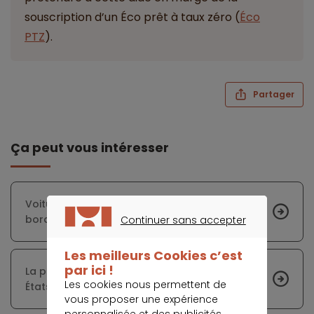
souscription d’un Éco prêt à taux zéro (
Éco
PTZ
).
Partager
Ça peut vous intéresser
Voiture de luxe : le marché de l’occasion au
bord de l’asphyxie
Continuer sans accepter
CONTINUER SANS ACCEPTER
Les meilleurs Cookies c’est
par ici !
La production de crédit renouvelable aux
Les cookies nous permettent de
États-Unis tombe à un seuil inédit
vous proposer une expérience
personnalisée et des publicités