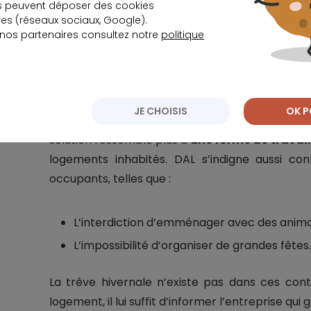
Import
s peuvent déposer des cookies
s (réseaux sociaux, Google).
Sans entrer dans le détail de ces contr
 nos partenaires consultez notre
politique
associations doutent de la légalité et des bi
Le Droit au Logement (DAL) s’interroge not
JE CHOISIS
OK P
locataires qui acceptent d’occuper les habitat
solution ressemble plus à
une forme de travai
logements inhabités. DAL s’indigne aussi co
occupants, telles que :
L’interdiction d’emménager avec des anima
L’impossibilité d’organiser de grandes fêtes.
La trêve hivernale n’existe pas dans ces contr
logement, il lui suffit d’informer l’entreprise qui