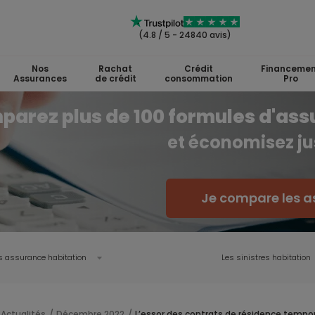
(4.8 / 5 - 24840 avis)
Nos
Rachat
Crédit
Financemen
Assurances
de crédit
consommation
Pro
arez plus de 100 formules d'ass
et économisez ju
Je compare les a
s assurance habitation
Les sinistres habitation
Actualités
Décembre 2022
L’essor des contrats de résidence tempor