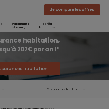
Je compare les offres
t
Placement
Tarifs
et épargne
bancaires
urance habitation,
squ'à 207€ par an !*
ssurances habitation
Vos garanties habitation
aire contre les squatteurs interroge