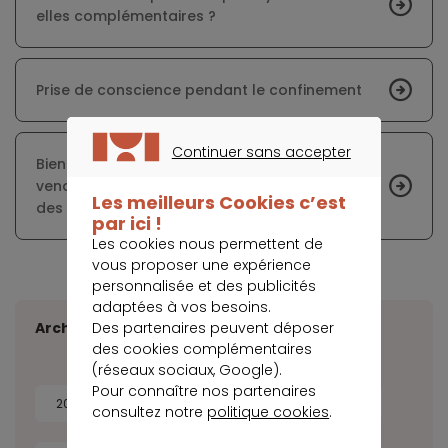
elles complémentaires ?
Prise de conscience pendant le confinement
Continuer sans accepter
Biens sous-évalués : les propriétaires-
CONTINUER SANS ACCEPTER
vendeurs doutent de la capacité d’évaluation
Les meilleurs Cookies c’est
des agents
par ici !
Les cookies nous permettent de
vous proposer une expérience
personnalisée et des publicités
adaptées à vos besoins.
Des partenaires peuvent déposer
Archives
des cookies complémentaires
(réseaux sociaux, Google).
Pour connaître nos partenaires
2026
2025
2024
2023
consultez notre
politique cookies
.