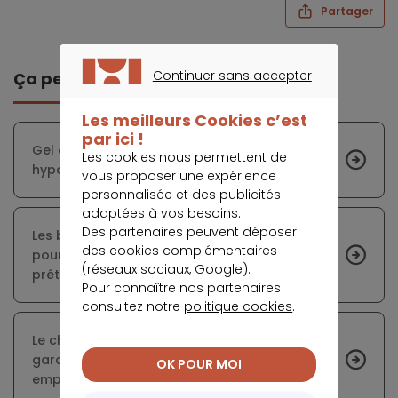
Partager
Continuer sans accepter
Ça peut vous intéresser
CONTINUER SANS ACCEPTER
Les meilleurs Cookies c’est
par ici !
Gel du remboursement des crédits
Les cookies nous permettent de
hypothécaires des Australiens en difficulté
vous proposer une expérience
personnalisée et des publicités
adaptées à vos besoins.
Des partenaires peuvent déposer
Les banques donnent leur accord de principe
des cookies complémentaires
pour un report de 6 mois des échéances de
(réseaux sociaux, Google).
prêt
Pour connaître nos partenaires
consultez notre
politique cookies
.
Le chômage partiel ne déclenche pas la
garantie perte d’emploi de l’assurance
OK POUR MOI
emprunteur