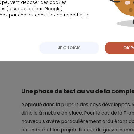
donc on parle de l’argent des Franç
s peuvent déposer des cookies
s (réseaux sociaux, Google).
C’est quand même un sujet un peti
 nos partenaires consultez notre
politique
pas m’engager dans une réforme q
extrêmement complexe sans avoir
techniquement tout se passera b
JE CHOISIS
OK P
Édouard Philippe.
Une phase de test au vu de la comple
Appliqué dans la plupart des pays développés, 
difficile à mettre en place. Pour le cas de la Fr
nouveau s’avère particulièrement ardu étant d
calendrier et les projets fiscaux du gouverneme