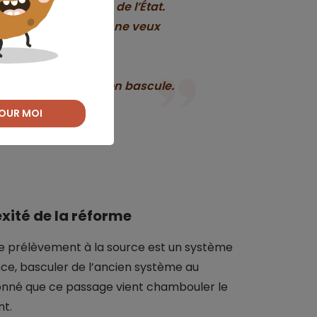
ais et des recettes de l’État.
t peu sérieux. Et je ne veux
ui est, par nature,
 la certitude que
ien au moment où on bascule.
OUR MOI
xité de la réforme
le prélèvement à la source est un système
ance, basculer de l’ancien système au
onné que ce passage vient chambouler le
nt.