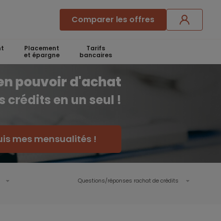
Comparer les offres
t
Placement
Tarifs
et épargne
bancaires
en pouvoir d'achat
 crédits en un seul !
uis mes mensualités !
Questions/réponses rachat de crédits