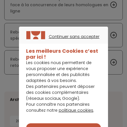
face à la concurrence de leurs homologues en
ligne
Rebond des activités de financement
Continuer sans accepter
spécialisé en 2021
CONTINUER SANS ACCEPTER
Les meilleurs Cookies c’est
par ici !
Rebond du crédit à la consommation en 2021,
Les cookies nous permettent de
retour à son niveau d’avant crise
vous proposer une expérience
personnalisée et des publicités
adaptées à vos besoins.
Des partenaires peuvent déposer
des cookies complémentaires
(réseaux sociaux, Google).
Archives
Pour connaître nos partenaires
consultez notre
politique cookies
.
2026
2025
2024
2023