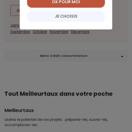
OK POUR MOI
2022
2021
2020
JE CHOISIS
Janvier
Février
Mars
Avril
Mai
Juin
Juillet
Août
Septembre
Octobre
Novembre
Décembre
Menu Crédit consommation
Tout Meilleurtaux dans votre poche
Meilleurtaux
Libérez le potentiel de vos projets : préparez-les, suivez-les,
accomplissez-les.