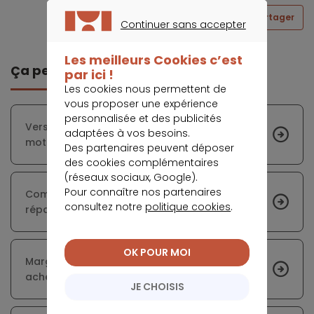
Partager
Continuer sans accepter
CONTINUER SANS ACCEPTER
Les meilleurs Cookies c’est
Ça peut vous intéresser
par ici !
Les cookies nous permettent de
vous proposer une expérience
personnalisée et des publicités
Vers l’arrêt de la production des voitures à
adaptées à vos besoins.
moteur thermique en 2035
Des partenaires peuvent déposer
des cookies complémentaires
(réseaux sociaux, Google).
Pour connaître nos partenaires
Comment les passoires énergétiques se
consultez notre
politique cookies
.
répartissent-elles dans l’Hexagone ?
OK POUR MOI
Marge de négociation réduite pour les
acheteurs automobiles
JE CHOISIS