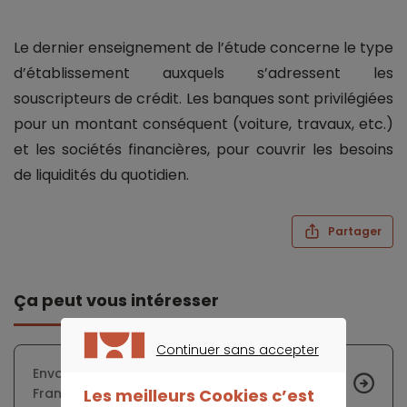
Le dernier enseignement de l’étude concerne le type
d’établissement auxquels s’adressent les
souscripteurs de crédit. Les banques sont privilégiées
pour un montant conséquent (voiture, travaux, etc.)
et les sociétés financières, pour couvrir les besoins
de liquidités du quotidien.
Partager
Ça peut vous intéresser
Continuer sans accepter
CONTINUER SANS ACCEPTER
Envolée des prix des terrains à bâtir en Île-de-
Les meilleurs Cookies c’est
France