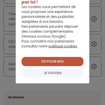
par ici !
Les cookies nous permettent de
vous proposer une expérience
Travaux immobiliers et réchauffement
personnalisée et des publicités
climatique : utiliser la peinture pour lutter
adaptées à vos besoins.
contre la chaleur
Des partenaires peuvent déposer
des cookies complémentaires
(réseaux sociaux, Google).
Pour connaître nos partenaires
LCL lance « flex », un mini-crédit instantané
consultez notre
politique cookies
.
sans justificatifs
OK POUR MOI
Dacia brille sur un marché morose au premier
trimestre
JE CHOISIS
Archives