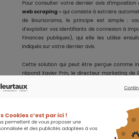
Pour consulter votre dernier avis d’imposition 
web scraping
» qui consiste à extraire automa
de Boursorama, le principe est simple : v
d’exploiter vos identifiants de connexion à impo
Finances publiques), qui elle les utilise ens
indiqués sur votre dernier avis.
Cette solution qui peut être perçue comme in
répond Xavier Prin, le directeur marketing de
identifiants sont supprimés
au bout d'une he
Contin
accès. ». De plus,
seuls les revenus et charges
CONTINU
s Cookies c’est par ici !
us permettent de vous proposer une
sonnalisée et des publicités adaptées à vos
Vers la vérification de la solvabilité 