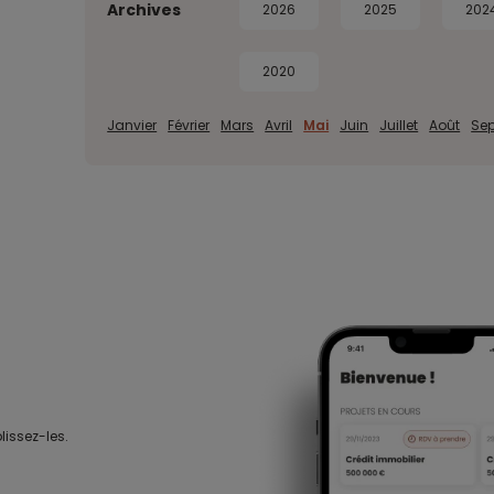
Archives
2026
2025
202
2020
Janvier
Février
Mars
Avril
Mai
Juin
Juillet
Août
Se
lissez-les.