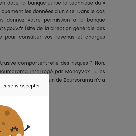
en date, la banque utilise la technique du «
tiquement les données d’un site. Dans le cas
ous donnez votre permission à la banque
ts.gouv.fr (site de la direction générale des
uite pour consulter vos revenus et charges
trusive comporte-t-elle des risques ? Non,
 Boursorama, interrogé par MoneyVox : « les
ure et personne au sein de Boursorama n'y a
uer sans accepter
sont consultables.
ER SANS ACCEPTER
via une API ?