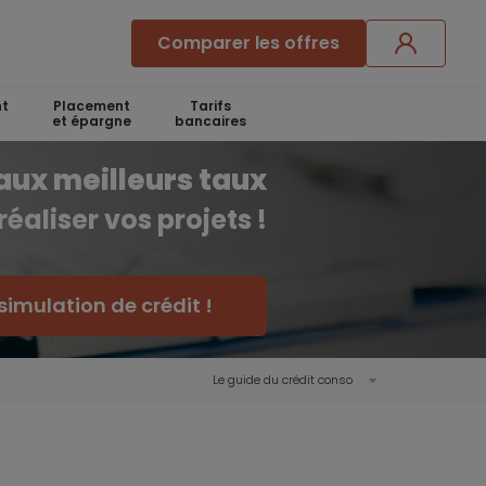
Comparer les offres
t
Placement
Tarifs
et épargne
bancaires
aux meilleurs taux
réaliser vos projets !
simulation de crédit !
Le guide du crédit conso