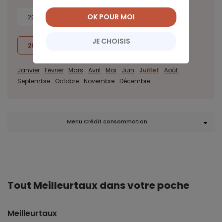
OK POUR MOI
2026
2025
2024
2023
JE CHOISIS
2022
2021
2020
Janvier
Février
Mars
Avril
Mai
Juin
Juillet
Août
Septembre
Octobre
Novembre
Décembre
Menu Crédit consommation
Tout Meilleurtaux dans votre poche
Meilleurtaux