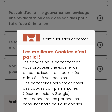
Pouvoir d’achat : le gouvernement envisage
une revalorisation des aides sociales pour
faire face à l'inflation
Continuer sans accepter
Le taux d’intérêt moyen appliqué par les
CONTINUER SANS ACCEPTER
microcrédits frôle les 21 %
Les meilleurs Cookies c’est
par ici !
Les cookies nous permettent de
Voici les destinations préférées des Français
vous proposer une expérience
pour les vacances d’été
personnalisée et des publicités
adaptées à vos besoins.
Des partenaires peuvent déposer
des cookies complémentaires
(réseaux sociaux, Google).
Pour connaître nos partenaires
Archives
consultez notre
politique cookies
.