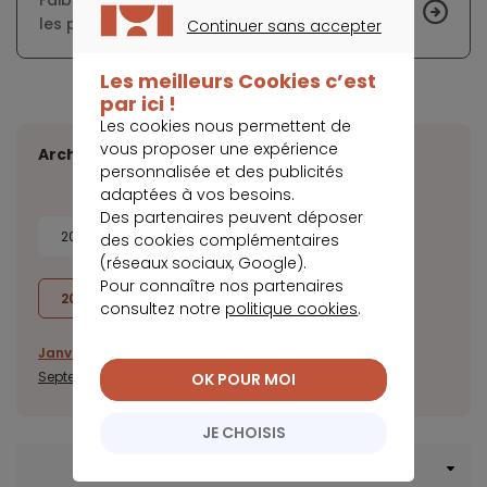
Faible fréquentation dans les magasins pour
les premières soldes de 2022
Continuer sans accepter
CONTINUER SANS ACCEPTER
Les meilleurs Cookies c’est
par ici !
Les cookies nous permettent de
vous proposer une expérience
Archives
personnalisée et des publicités
adaptées à vos besoins.
Des partenaires peuvent déposer
2026
2025
2024
2023
des cookies complémentaires
(réseaux sociaux, Google).
Pour connaître nos partenaires
2022
2021
2020
consultez notre
politique cookies
.
Janvier
Février
Mars
Avril
Mai
Juin
Juillet
Août
Septembre
Octobre
Novembre
Décembre
OK POUR MOI
JE CHOISIS
Menu Crédit consommation