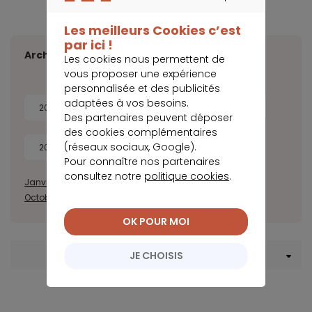
CONTINUER SANS ACCEPTER
Les meilleurs Cookies c’est
par ici !
Archives
Les cookies nous permettent de
vous proposer une expérience
personnalisée et des publicités
adaptées à vos besoins.
2026
2025
2024
2023
Des partenaires peuvent déposer
des cookies complémentaires
(réseaux sociaux, Google).
2022
2021
2020
Pour connaître nos partenaires
consultez notre
politique cookies
.
Janvier
Février
Mars
Avril
Juillet
Août
Septembre
Octobre
Novembre
Décembre
OK POUR MOI
JE CHOISIS
Menu Crédit consommation