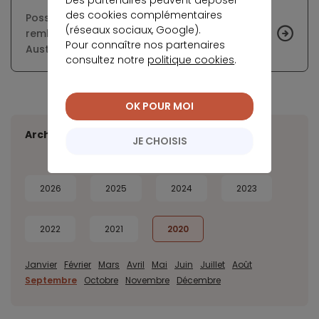
des cookies complémentaires
Possibilité d’extension du différé de
(réseaux sociaux, Google).
remboursement des prêts bancaires pour les
Pour connaître nos partenaires
Australiens
consultez notre
politique cookies
.
OK POUR MOI
Archives
JE CHOISIS
2026
2025
2024
2023
2022
2021
2020
Janvier
Février
Mars
Avril
Mai
Juin
Juillet
Août
Septembre
Octobre
Novembre
Décembre