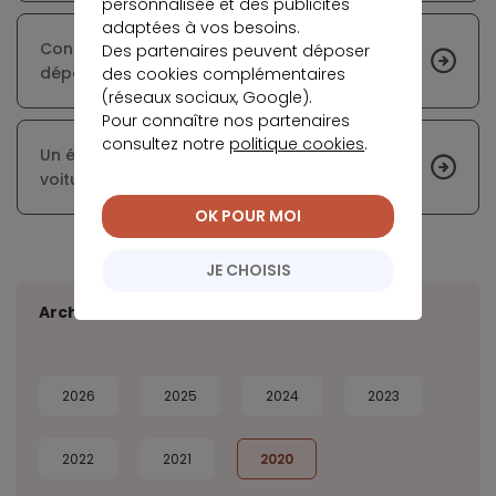
personnalisée et des publicités
adaptées à vos besoins.
Consommation : les Français recommencent à
Des partenaires peuvent déposer
dépenser
des cookies complémentaires
(réseaux sociaux, Google).
Pour connaître nos partenaires
consultez notre
politique cookies
.
Un été faste pour le marché français des
voitures électriques
OK POUR MOI
JE CHOISIS
Archives
2026
2025
2024
2023
2022
2021
2020