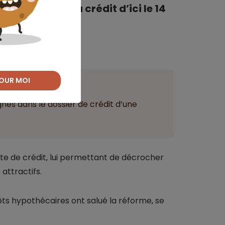
es non liées au crédit d’ici le 14
février,
OUR MOI
ant
gnés dans le dossier de crédit d’une
ote de crédit, lui permettant de décrocher
attractifs.
êts hypothécaires ont salué la réforme, se