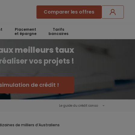
Comparer les offres
t
Placement
Tarifs
et épargne
bancaires
aux meilleurs taux
réaliser vos projets !
simulation de crédit !
Le guide du crédit conso
zaines de milliers d’Australiens