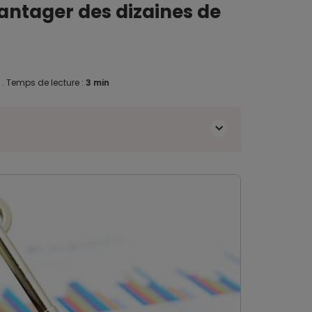
vantager des dizaines de
0
.
Temps de lecture :
3 min