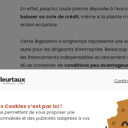
En effet, jusqu’ici, toute plainte déposée à l’e
baisser sa cote de crédit
, même si la plainte 
action en justice.
Cette législation a longtemps représenté une so
aussi pour les dirigeants d’entreprise. Beaucoup
les financements indispensables au lancement 
dû se contenter de
conditions peu avantageus
Contin
CONTINU
Quel taux pour v
s Cookies c’est par ici !
us permettent de vous proposer une
sonnalisée et des publicités adaptées à vos