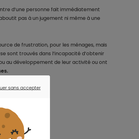
ncontre d’une personne fait immédiatement
n’aboutit pas à un jugement ni même à une
urce de frustration, pour les ménages, mais
 se sont trouvés dans l’incapacité d’obtenir
ou au développement de leur activité ou ont
es.
uer sans accepter
ER SANS ACCEPTER
otre projet ?