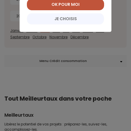
OK POUR MOI
2022
2021
2020
JE CHOISIS
Janvier
Février
Mars
Avril
Mai
Juin
Juillet
Août
Septembre
Octobre
Novembre
Décembre
Menu Crédit consommation
Tout Meilleurtaux dans votre poche
Meilleurtaux
Libérez le potentiel de vos projets : préparez-les, suivez-les,
accomplissez-les.