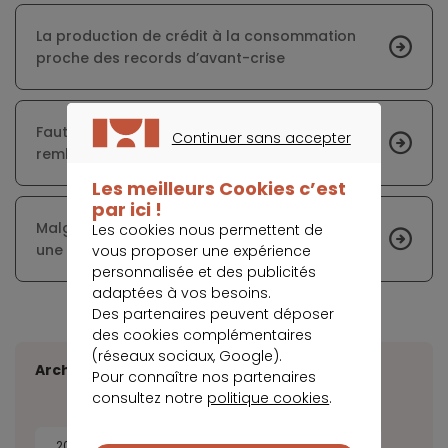
La production de crédit à la consommation
proche des records d’avant-crise
Faut-il souscrire un prêt personnel pour
Continuer sans accepter
rembourser la dette de carte de crédit ?
CONTINUER SANS ACCEPTER
Les meilleurs Cookies c’est
par ici !
Malgré les sanctions américaines, 2019 a été
Les cookies nous permettent de
une année « record » pour Huaweï
vous proposer une expérience
personnalisée et des publicités
adaptées à vos besoins.
Des partenaires peuvent déposer
des cookies complémentaires
(réseaux sociaux, Google).
Archives
Pour connaître nos partenaires
consultez notre
politique cookies
.
2026
2025
2024
2023