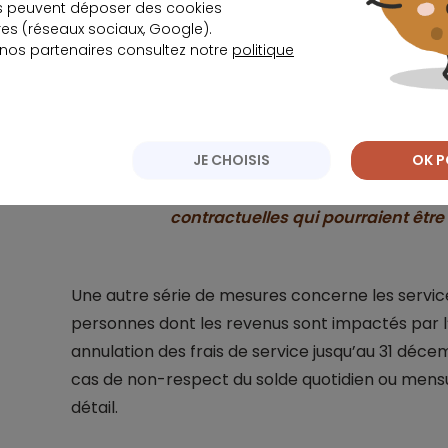
soumis au ratio de service de la de
s peuvent déposer des cookies
s (réseaux sociaux, Google).
de service hypothécaire (MSR).
 nos partenaires consultez notre
politique
Selon le MAS, c’est l’occasion de réduire leurs fra
JE CHOISIS
OK P
Elle les prévient néanmoins de con
contractuelles qui pourraient êtr
Une autre série de mesures concerne les servic
personnes dont les revenus sont impactés par
annulation des frais de service jusqu’au 31 déce
cas de non-respect du solde quotidien ou mens
détail.