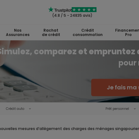
(4.8 / 5 - 24835 avis)
Nos
Rachat
Crédit
Financemen
Assurances
de crédit
consommation
Pro
Simulez, comparez et empruntez 
pour 
Je fais ma 
Crédit auto
Prêt personnel
nouvelles mesures d’allègement des charges des ménages singapourie