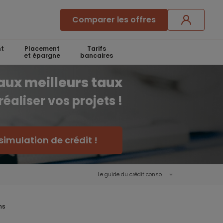
Comparer les offres
t
Placement
Tarifs
et épargne
bancaires
aux meilleurs taux
réaliser vos projets !
simulation de crédit !
Le guide du crédit conso
ns