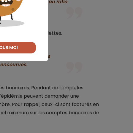
tte totale (TDSR) et au ratio
is d’intérêt et leurs dettes.
OUR MOI
sidérer les pénalités
e encourues.
es bancaires. Pendant ce temps, les
 l’épidémie peuvent demander une
mbre. Pour rappel, ceux-ci sont facturés en
uel minimum sur les comptes bancaires de