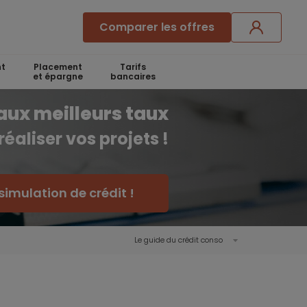
Comparer les offres
t
Placement
Tarifs
et épargne
bancaires
aux meilleurs taux
réaliser vos projets !
simulation de crédit !
Le guide du crédit conso