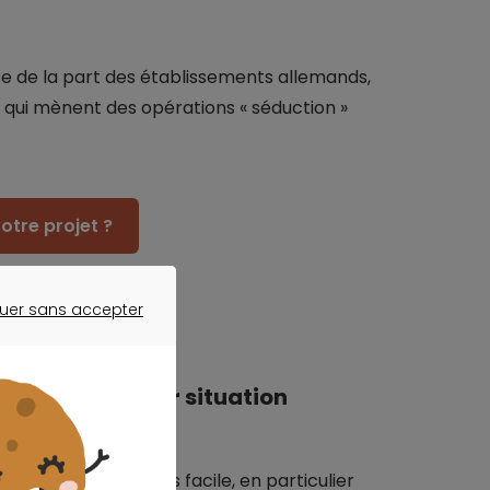
sse de la part des établissements allemands,
el qui mènent des opérations « séduction »
otre projet ?
uer sans accepter
ER SANS ACCEPTER
ur assainir leur situation
de revenus n’est pas facile, en particulier