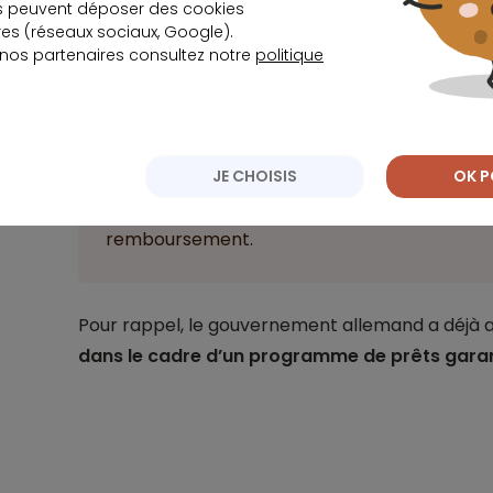
s peuvent déposer des cookies
pour ceux qui ont des crédits à rembourser.
s (réseaux sociaux, Google).
 nos partenaires consultez notre
politique
Import
Conscient de la situation précaire dans laque
JE CHOISIS
OK P
gouvernement allemand a exhorté les banque
Dans les trois mois à venir donc, les ménage
remboursement.
Pour rappel, le gouvernement allemand a déjà 
dans le cadre d’un programme de prêts garant