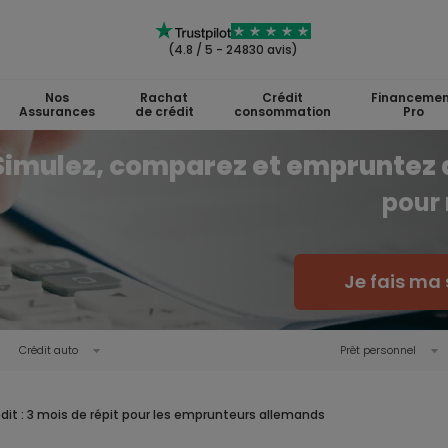
(4.8 / 5 - 24830 avis)
Nos
Rachat
Crédit
Financemen
Assurances
de crédit
consommation
Pro
Simulez, comparez et empruntez 
pour 
Je fais ma 
Crédit auto
Prêt personnel
dit : 3 mois de répit pour les emprunteurs allemands