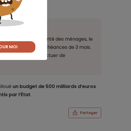
ant
lle se trouve la majorité des ménages, le
OUR MOI
s à rallonger les échéances de 3 mois.
s n’auront pas à effectuer de
alloué
un budget de 500 milliards d’euros
is par l’État
.
Partager