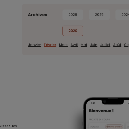
Archives
2026
2025
202
2020
Janvier
Février
Mars
Avril
Mai
Juin
Juillet
Août
Se
lissez-les.