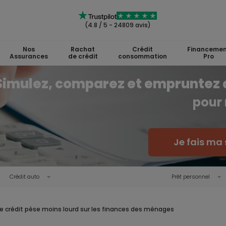
(4.8 / 5 - 24809 avis)
Nos
Rachat
Crédit
Financemen
Assurances
de crédit
consommation
Pro
Simulez, comparez et empruntez 
pour 
Je fais ma 
Crédit auto
Prêt personnel
Le crédit pèse moins lourd sur les finances des ménages