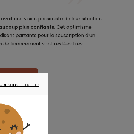
 avait une vision pessimiste de leur situation
eaucoup plus confiants.
Cet optimisme
isent partants pour la souscription d’un
ons de financement sont restées très
otre projet ?
uer sans accepter
ER SANS ACCEPTER
ommation