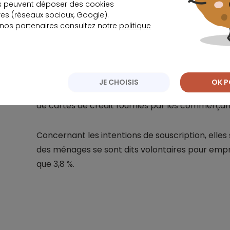
Par contre, pour le
crédit consommation
, les F
s peuvent déposer des cookies
s (réseaux sociaux, Google).
l’année écoulée, le nombre de ménages posséda
 nos partenaires consultez notre
politique
remboursement s'est légèrement tassé par rapp
%).
Toutefois, le
volume de crédits accordés
par l
JE CHOISIS
OK P
spécialisés est resté quasiment le même, le repli é
de cartes de crédit fournies par les commerçan
Concernant les intentions de souscription, elles
des ménages se sont dits volontaires pour emprun
que 3,8 %.