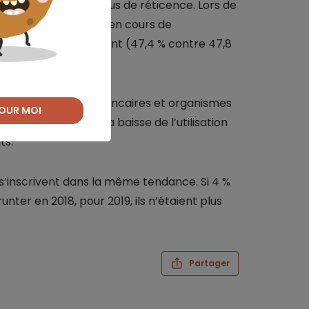
rançais ont montré plus de réticence. Lors de
nt un crédit conso en cours de
ort à l’année d’avant (47,4 % contre 47,8
es établissements bancaires et organismes
OUR MOI
tant surtout lié à la baisse de l’utilisation
ts.
 s’inscrivent dans la même tendance. Si 4 %
ter en 2018, pour 2019, ils n’étaient plus
Partager