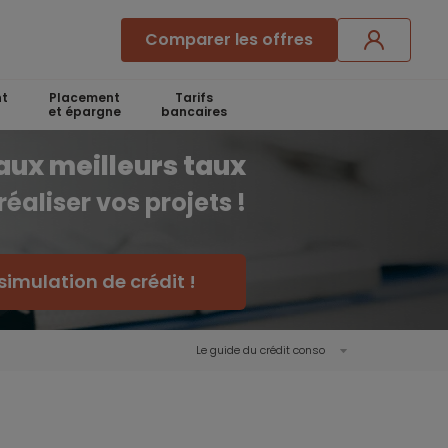
Comparer les offres
t
Placement
Tarifs
et épargne
bancaires
aux meilleurs taux
réaliser vos projets !
simulation de crédit !
Le guide du crédit conso