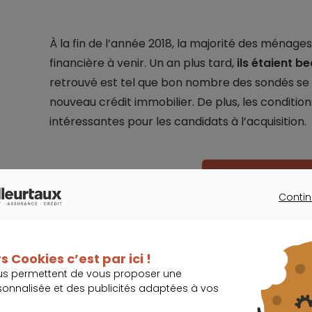
À la fin de l’année 2018, la majorité des ménages
financière à venir. Un an plus tard,
ils étaient b
retrouvé est tel que bon nombre des sondés se d
nouveau crédit immobilier. De plus, les conditi
intéressantes pour les candidats à l’acquisition.
Quel taux pour v
Contin
CONTINU
s Cookies c’est par ici !
us permettent de vous proposer une
Léger repli pour le crédit à la cons
sonnalisée et des publicités adaptées à vos