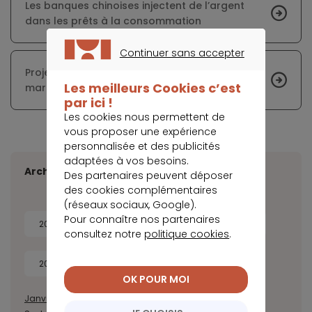
Les banques chinoises injectent de l’argent
dans les prêts à la consommation
Continuer sans accepter
CONTINUER SANS ACCEPTER
Projet de loi pour limiter les arnaques sur le
Les meilleurs Cookies c’est
marché de l’automobile d’occasion
par ici !
Les cookies nous permettent de
vous proposer une expérience
personnalisée et des publicités
adaptées à vos besoins.
Archives
Des partenaires peuvent déposer
des cookies complémentaires
(réseaux sociaux, Google).
Pour connaître nos partenaires
2026
2025
2024
2023
consultez notre
politique cookies
.
2022
2021
2020
OK POUR MOI
Janvier
Février
Mars
Avril
Mai
Juin
Juillet
Août