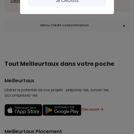
JE CHOISIS
Septembre
Octobre
Novembre
Décembre
Menu Crédit consommation
Tout Meilleurtaux dans votre poche
Meilleurtaux
Libérez le potentiel de vos projets : préparez-les, suivez-les,
accomplissez-les.
Découvrir
Meilleurtaux Placement