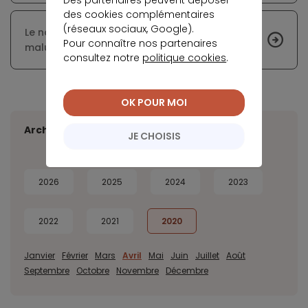
des cookies complémentaires
(réseaux sociaux, Google).
Le nouveau barème écologique prévoit un
Pour connaître nos partenaires
malus maximal de 20 000 euros
consultez notre
politique cookies
.
OK POUR MOI
Archives
JE CHOISIS
2026
2025
2024
2023
2022
2021
2020
Janvier
Février
Mars
Avril
Mai
Juin
Juillet
Août
Septembre
Octobre
Novembre
Décembre