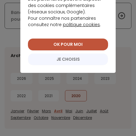
des cookies complémentaires
(réseaux sociaux, Google).
Banque Casino adopte la stratégie omnicanal
Pour connaître nos partenaires
pour son service client
consultez notre
politique cookies
.
OK POUR MOI
Archives
JE CHOISIS
2026
2025
2024
2023
2022
2021
2020
Janvier
Février
Mars
Avril
Mai
Juin
Juillet
Août
Septembre
Octobre
Novembre
Décembre