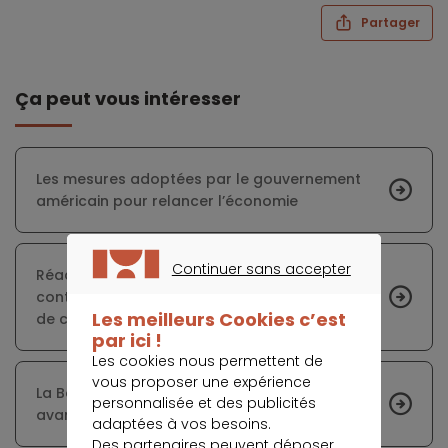
Partager
Ça peut vous intéresser
Les mesures adoptées par le gouvernement
américain pour relancer l’économie
Continuer sans accepter
Réaction « sans précédent » de la BCE dans un
CONTINUER SANS ACCEPTER
contexte de ralentissement de la production
Les meilleurs Cookies c’est
de crédits au secteur privé
par ici !
Les cookies nous permettent de
vous proposer une expérience
La Banque Postale publie un bilan 2019 positif
personnalisée et des publicités
avant sa fusion avec CNP Assurances
adaptées à vos besoins.
Des partenaires peuvent déposer