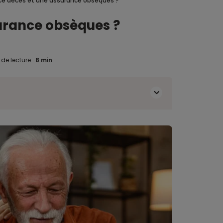
nce décès et une assurance obsèques ?
surance obsèques ?
de lecture :
8 min