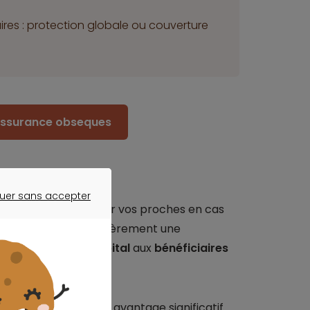
ires : protection globale ou couverture
 assurance obseques
uer sans accepter
ce
destiné à protéger vos proches en cas
ER SANS ACCEPTER
rat, vous versez régulièrement une
surance verse un
capital
aux
bénéficiaires
on du décès.
e, représentant un avantage significatif.