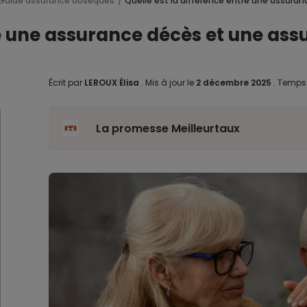
Guide assurance obsèques
Quelle est la différence entre une assura
re une assurance décès et une as
Écrit par
LEROUX Élisa
.
Mis à jour le
2 décembre 2025
.
Temps 
La promesse Meilleurtaux