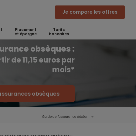
Je compare les offres
t
Placement
Tarifs
et épargne
bancaires
urance obsèques :
tir de 11,15 euros par
mois*
 assurances obsèques
Guide de l'assurance décès