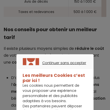
Avis de décès
150 à 1 000 €
Taxes et redevances
500 à 1 000 €
Nos conseils pour obtenir un meilleur
tarif
Il existe plusieurs moyens simples de
réduire le coût
de votre assurance obsèques tout en conservant
une
couverture adaptée
à vos besoins.
Continuer sans accepter
CONTINUER SANS ACCEPTER
Les meilleurs Cookies c’est
D’abord,
souscrivez le plus tôt possible
: plus
par ici !
l’
âge d’adhésion
est bas, plus les
cotisations
Les cookies nous permettent de
vous proposer une expérience
mensuelles
sont avantageuses, et le capital
personnalisée et des publicités
bénéficie souvent d’une meilleure
revalorisation
adaptées à vos besoins.
dans le temps.
Des partenaires peuvent déposer