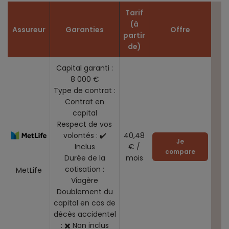
Tarif
(à
Assureur
Garanties
Offre
partir
de)
Capital garanti :
8 000 €
Type de contrat :
Contrat en
capital
Respect de vos
volontés : ✔️
40,48
Je
Inclus
€ /
compare
Durée de la
mois
cotisation :
MetLife
Viagère
Doublement du
capital en cas de
décès accidentel
: ✖️ Non inclus