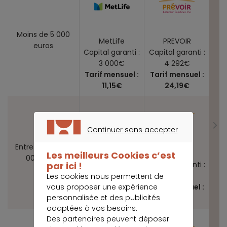
Moins de 5 000
MetLife
PREVOIR
euros
Capital garanti :
Capital garanti :
3 000€
4 292€
Tarif mensuel :
Tarif mensuel :
11,15€
24,19€
Continuer sans accepter
CONTINUER SANS ACCEPTER
Entre 5 000 et 7
MetLife
PREVOIR
Les meilleurs Cookies c’est
000 euros
par ici !
Capital garanti :
Capital garanti :
5 000€
5 097€
Les cookies nous permettent de
vous proposer une expérience
Tarif mensuel :
Tarif mensuel :
personnalisée et des publicités
18,58€
28,38€
adaptées à vos besoins.
Des partenaires peuvent déposer