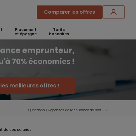
Comparer les offres
t
Placement
Tarifs
et épargne
bancaires
rance emprunteur,
qu'à 70% économies !
es meilleures offres !
Questions / Réponses de l'assurance de prêt
t de ses salariés