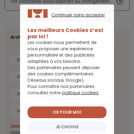
Les locataires aussi aspirent au changement
Continuer sans accepter
CONTINUER SANS ACCEPTER
Les meilleurs Cookies c’est
par ici !
Archives
Les cookies nous permettent de
vous proposer une expérience
personnalisée et des publicités
2026
2025
2024
2023
adaptées à vos besoins.
Des partenaires peuvent déposer
des cookies complémentaires
2022
2021
2020
2019
(réseaux sociaux, Google).
Pour connaître nos partenaires
consultez notre
politique cookies
.
2018
2017
2016
2015
2014
OK POUR MOI
Janvier
Février
Mars
Avril
Juillet
Août
Septembre
JE CHOISIS
Octobre
Novembre
Décembre