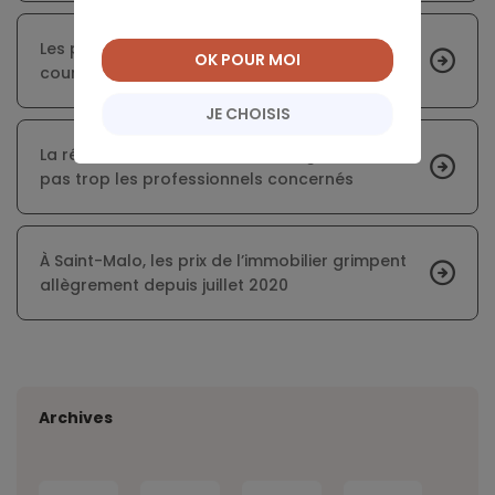
Les prix immobiliers franciliens poursuivent leur
OK POUR MOI
courbe ascendante
JE CHOISIS
La réforme du secteur du courtage n’enchante
pas trop les professionnels concernés
À Saint-Malo, les prix de l’immobilier grimpent
allègrement depuis juillet 2020
Archives