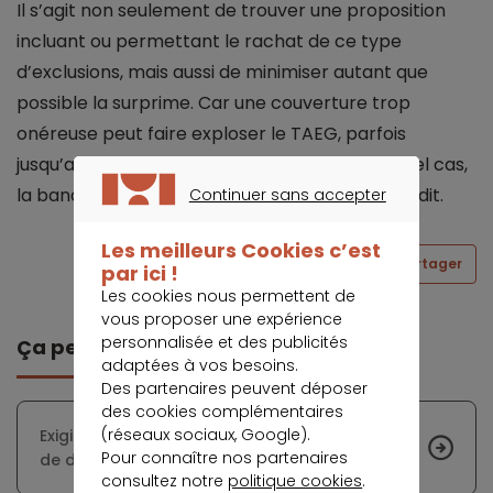
Il s’agit non seulement de trouver une proposition
incluant ou permettant le rachat de ce type
d’exclusions, mais aussi de minimiser autant que
possible la surprime. Car une couverture trop
onéreuse peut faire exploser le TAEG, parfois
jusqu’au dépassement du taux de l’usure, auquel cas,
la banque ne peut légalement accorder le crédit.
Continuer sans accepter
CONTINUER SANS ACCEPTER
Les meilleurs Cookies c’est
Partager
par ici !
Les cookies nous permettent de
vous proposer une expérience
personnalisée et des publicités
Ça peut vous intéresser
adaptées à vos besoins.
Des partenaires peuvent déposer
des cookies complémentaires
(réseaux sociaux, Google).
Exigibilité du solde d’un prêt immobilier en cas
Pour connaître nos partenaires
de déchéance du terme
consultez notre
politique cookies
.