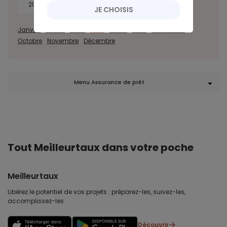
2014
JE CHOISIS
Janvier
Février
Mars
Avril
Juillet
Août
Septembre
Octobre
Novembre
Décembre
Menu Assurance de prêt
Tout Meilleurtaux dans votre poche
Meilleurtaux
Libérez le potentiel de vos projets : préparez-les, suivez-les,
accomplissez-les.
Découvrir