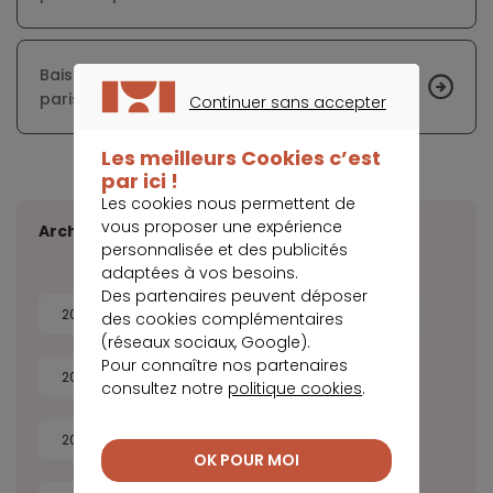
Baisse inédite des loyers des meublés
parisiens
Continuer sans accepter
CONTINUER SANS ACCEPTER
Les meilleurs Cookies c’est
par ici !
Les cookies nous permettent de
vous proposer une expérience
Archives
personnalisée et des publicités
adaptées à vos besoins.
Des partenaires peuvent déposer
2026
2025
2024
2023
des cookies complémentaires
(réseaux sociaux, Google).
Pour connaître nos partenaires
2022
2021
2020
2019
consultez notre
politique cookies
.
2018
2017
2016
2015
OK POUR MOI