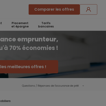
Comparer les offres
t
Placement
Tarifs
et épargne
bancaires
rance emprunteur,
qu'à 70% économies !
es meilleures offres !
Questions / Réponses de l'assurance de prêt
obiliers