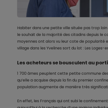
Habiter dans une petite ville située pas trop lo
le souhait de la majorité des citadins depuis le 
moyennes ont alors vu leur cote de popularité 
village dans les Yvelines sort du lot : Les Loges-
Les acheteurs se bousculent au porti
1 700 âmes peuplent cette petite commune des 
qu’elle a acquise depuis la fin du premier confi
population augmente de manière très significati
En effet, les Français qui ont subi le confinemen
aujourd’hui à la recherche d’une maison individue