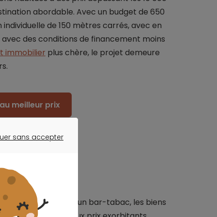
stination abordable. Avec un budget de 650
n individuelle de 150 mètres carrés, avec en
 avec des conditions de financement moins
t immobilier
plus chère, le projet demeure
s.
au meilleur prix
uer sans accepter
ER SANS ACCEPTER
ommerce, à savoir un bar-tabac, les biens
 marché. Habitués aux prix exorbitants