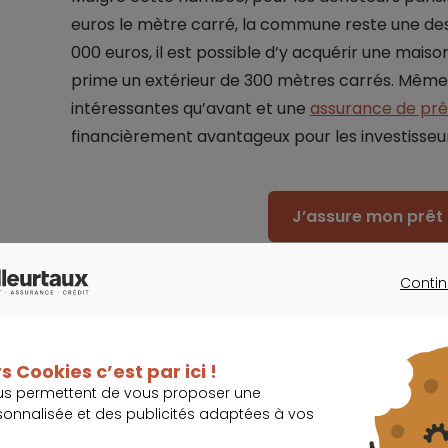
euros le mètre carré, la commune reste une de
000 euros, il est possible d’y acquérir une maiso
prime un extérieur de 300 mètres carrés. Même
intéressantes qu’avant et une
assurance de prê
financièrement avantageux pour les investisseur
J’assure mon prêt 
Contin
CONTINU
s Cookies c’est par ici !
Les acheteurs négocient moins
us permettent de vous proposer une
sonnalisée et des publicités adaptées à vos
Dans cette commune qui ne compte qu’un seul c
mis en vente ne restent jamais longtemps sur le