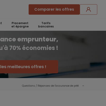
Comparer les offres
t
Placement
Tarifs
et épargne
bancaires
rance emprunteur,
qu'à 70% économies !
es meilleures offres !
Questions / Réponses de l'assurance de prêt