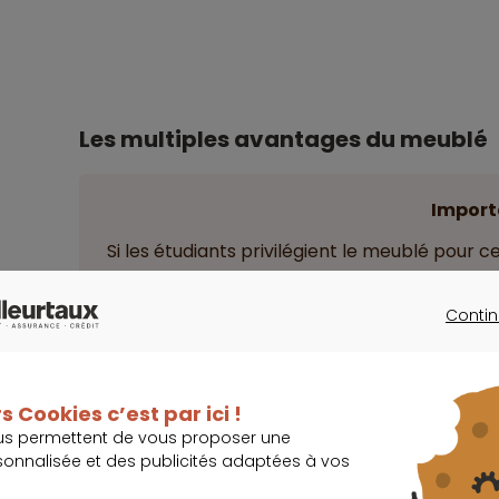
Les multiples avantages du meublé
Import
Si les étudiants privilégient le meublé pour 
colocation, c’est pour la praticité.
Contin
CONTINU
Ils n’ont plus qu’à s’installer puisqu’ils disp
pour ce type de formule : lit, table, chaises, réfri
s Cookies c’est par ici !
Cela limite les dépenses au départ et facilite 
us permettent de vous proposer une
sonnalisée et des publicités adaptées à vos
déménagement, sans gros mobilier et appareil