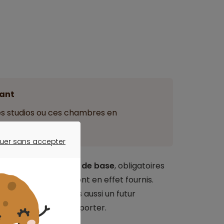
ant
ces studios ou ces chambres en
uer sans accepter
ER SANS ACCEPTER
osent des équipements de base
, obligatoires
gérateur, vaisselle, sont en effet fournis.
l’emménagement, mais aussi un futur
s encombrants à emporter.