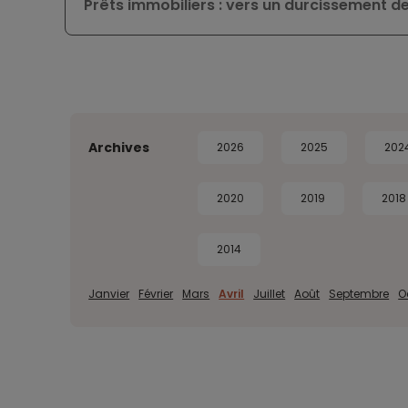
Prêts immobiliers : vers un durcissement de
Archives
2026
2025
202
2020
2019
2018
2014
Janvier
Février
Mars
Avril
Juillet
Août
Septembre
O