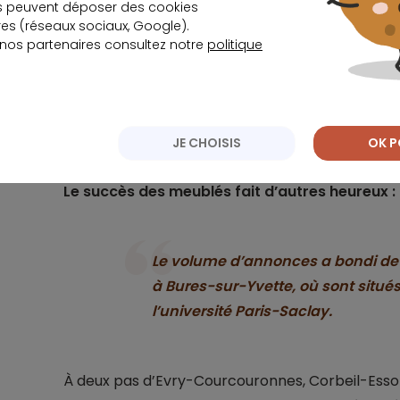
s peuvent déposer des cookies
Les propriétaires ont droit quant à eux à une fis
s (réseaux sociaux, Google).
 nos partenaires consultez notre
politique
ils peuvent déduire divers frais de leur impôt
intérêts d’un crédit immobilier…).
JE CHOISIS
OK P
Le succès des meublés fait d’autres heureux 
Le volume d’annonces a bondi de 8
à Bures-sur-Yvette, où sont situé
l’université Paris-Saclay.
À deux pas d’Evry-Courcouronnes, Corbeil-Esso