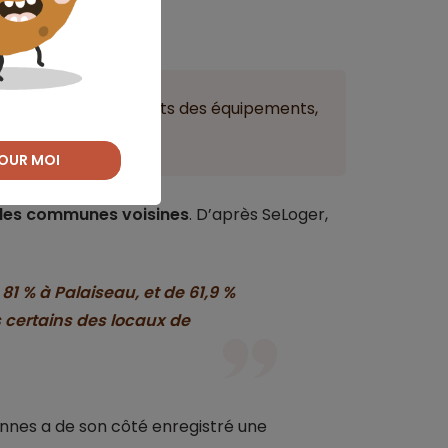
calité avantageuse :
 (frais de notaire, coûts des équipements,
OUR MOI
: les communes voisines
. D’après SeLoger,
1 % à Palaiseau, et de 61,9 %
s certains des locaux de
nnes a de son côté enregistré une